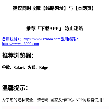
建议同时收藏【线路网址】与【本网页】
推荐『下载APP』 防止迷路
备用线路
1
：
https://www.rznbm.com
备用线路
2
：
https://www.k8900.com
推荐浏览器：
谷歌、Safari、火狐、Edge
温馨提示：
为了您的隐私安全，请勿与"国家反诈中心"APP同设备使用！