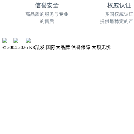
© 2004-
2026
K8凯发-国际大品牌 信誉保障 大额无忧