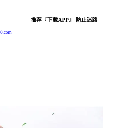
推荐『下载APP』 防止迷路
00.com