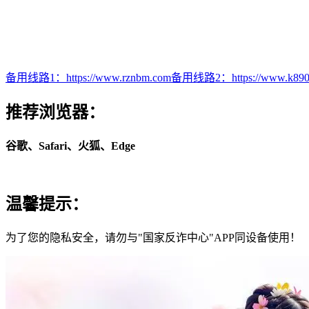
备用线路
1
：
https://www.rznbm.com
备用线路
2
：
https://www.k89
推荐浏览器：
谷歌、Safari、火狐、Edge
温馨提示：
为了您的隐私安全，请勿与"国家反诈中心"APP同设备使用！