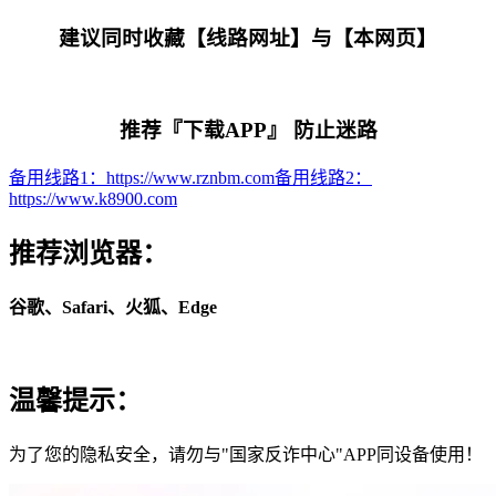
建议同时收藏【线路网址】与【本网页】
推荐『下载APP』 防止迷路
备用线路
1
：
https://www.rznbm.com
备用线路
2
：
https://www.k8900.com
推荐浏览器：
谷歌、Safari、火狐、Edge
温馨提示：
为了您的隐私安全，请勿与"国家反诈中心"APP同设备使用！