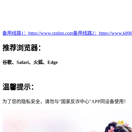
备用线路
1
：
https://www.rznbm.com
备用线路
2
：
https://www.k89
推荐浏览器：
谷歌、Safari、火狐、Edge
温馨提示：
为了您的隐私安全，请勿与"国家反诈中心"APP同设备使用！