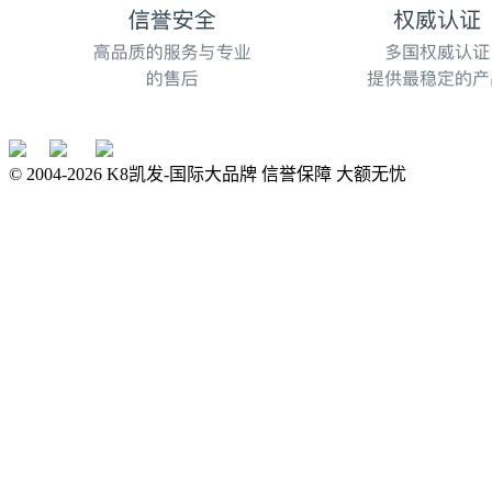
© 2004-
2026
K8凯发-国际大品牌 信誉保障 大额无忧