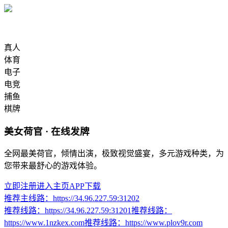
真人
体育
电子
电竞
捕鱼
棋牌
美女荷官 · 在线发牌
全网最美荷官，倾情出演，极致视觉盛宴，多元游戏种类，为
您带来最舒心的游戏体验。
立即注册
进入主页
APP下载
推荐主线路：
https://34.96.227.59:31202
推荐线路：
https://34.96.227.59:31201
推荐线路：
https://www.1nzkex.com
推荐线路：
https://www.plov9r.com