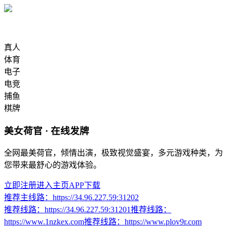
真人
体育
电子
电竞
捕鱼
棋牌
美女荷官 · 在线发牌
全网最美荷官，倾情出演，极致视觉盛宴，多元游戏种类，为
您带来最舒心的游戏体验。
立即注册
进入主页
APP下载
推荐主线路：
https://34.96.227.59:31202
推荐线路：
https://34.96.227.59:31201
推荐线路：
https://www.1nzkex.com
推荐线路：
https://www.plov9r.com