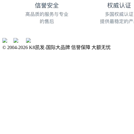
© 2004-
2026
K8凯发-国际大品牌 信誉保障 大额无忧