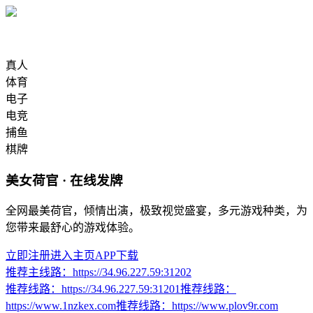
真人
体育
电子
电竞
捕鱼
棋牌
美女荷官 · 在线发牌
全网最美荷官，倾情出演，极致视觉盛宴，多元游戏种类，为
您带来最舒心的游戏体验。
立即注册
进入主页
APP下载
推荐主线路：
https://34.96.227.59:31202
推荐线路：
https://34.96.227.59:31201
推荐线路：
https://www.1nzkex.com
推荐线路：
https://www.plov9r.com