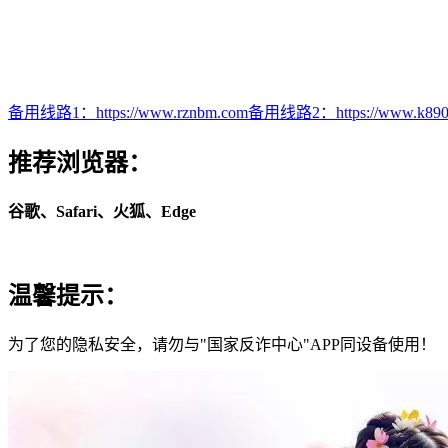
备用线路
1
：
https://www.rznbm.com
备用线路
2
：
https://www.k89
推荐浏览器：
谷歌、Safari、火狐、Edge
温馨提示：
为了您的隐私安全，请勿与"国家反诈中心"APP同设备使用！