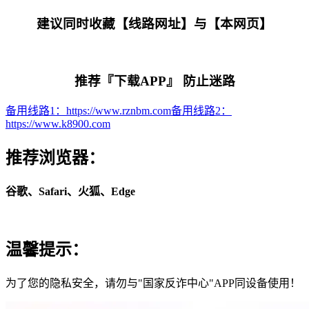
建议同时收藏【线路网址】与【本网页】
推荐『下载APP』 防止迷路
备用线路
1
：
https://www.rznbm.com
备用线路
2
：
https://www.k8900.com
推荐浏览器：
谷歌、Safari、火狐、Edge
温馨提示：
为了您的隐私安全，请勿与"国家反诈中心"APP同设备使用！