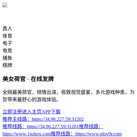
真人
体育
电子
电竞
捕鱼
棋牌
美女荷官 · 在线发牌
全网最美荷官，倾情出演，极致视觉盛宴，多元游戏种类，为
您带来最舒心的游戏体验。
立即注册
进入主页
APP下载
推荐主线路：
https://34.96.227.59:31202
推荐线路：
https://34.96.227.59:31201
推荐线路：
https://www.1nzkex.com
推荐线路：
https://www.plov9r.com