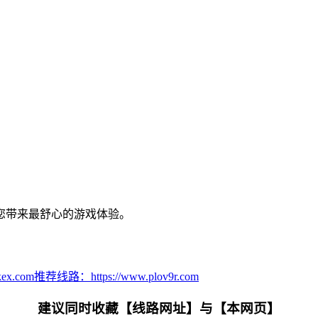
您带来最舒心的游戏体验。
kex.com
推荐线路：
https://www.plov9r.com
建议同时收藏【线路网址】与【本网页】