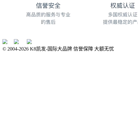
© 2004-
2026
K8凯发-国际大品牌 信誉保障 大额无忧