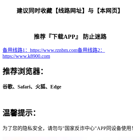
建议同时收藏【线路网址】与【本网页】
推荐『下载APP』 防止迷路
备用线路
1
：
https://www.rznbm.com
备用线路
2
：
https://www.k8900.com
推荐浏览器：
谷歌、Safari、火狐、Edge
温馨提示：
为了您的隐私安全，请勿与"国家反诈中心"APP同设备使用！