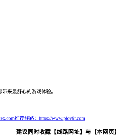
您带来最舒心的游戏体验。
kex.com
推荐线路：
https://www.plov9r.com
建议同时收藏【线路网址】与【本网页】