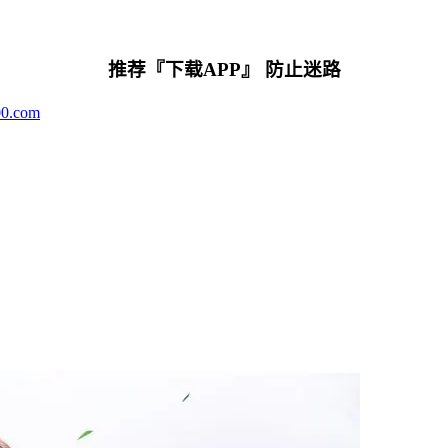
推荐『下载APP』 防止迷路
00.com