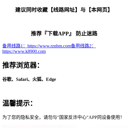
建议同时收藏【线路网址】与【本网页】
推荐『下载APP』 防止迷路
备用线路
1
：
https://www.rznbm.com
备用线路
2
：
https://www.k8900.com
推荐浏览器：
谷歌、Safari、火狐、Edge
温馨提示：
为了您的隐私安全，请勿与"国家反诈中心"APP同设备使用！