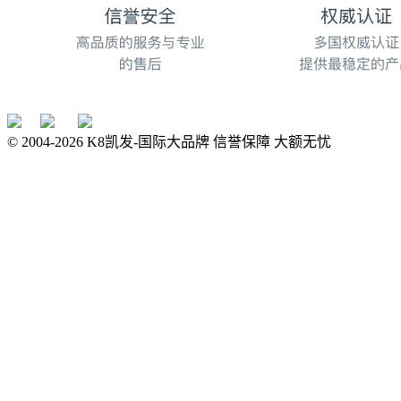
© 2004-
2026
K8凯发-国际大品牌 信誉保障 大额无忧